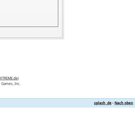
)
EXTREME.de
)
c Games, Inc.
splash .de
-
Nach oben