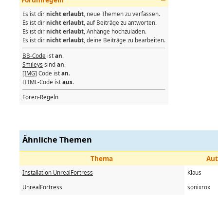
Es ist dir
nicht erlaubt
, neue Themen zu verfassen.
Es ist dir
nicht erlaubt
, auf Beiträge zu antworten.
Es ist dir
nicht erlaubt
, Anhänge hochzuladen.
Es ist dir
nicht erlaubt
, deine Beiträge zu bearbeiten.
BB-Code
ist
an
.
Smileys
sind
an
.
[IMG]
Code ist
an
.
HTML-Code ist
aus
.
Foren-Regeln
Ähnliche Themen
Thema
Aut
Installation UnrealFortress
Klaus
UnrealFortress
sonixrox