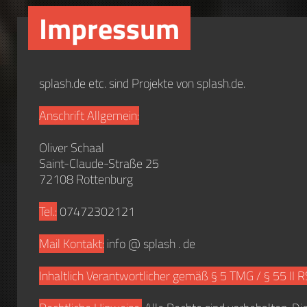
Impressum
splash.de etc. sind Projekte von splash.de.
Anschrift Allgemein:
Oliver Schaal
Saint-Claude-Straße 25
72108 Rottenburg
Tel.:
07472302121
Mail Kontakt:
info @ splash . de
Inhaltlich Verantwortlicher gemäß § 5 TMG / § 55 II R