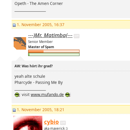
Opeth - The Amen Corner
__________________
1. November 2005, 16:37
---)Mr. Matimba(---
Senior Member
Master of Spam
AW: Was hört ihr grad?
yeah alte schule
Pharcyde - Passing Me By
__________________
visit
www.mufando.de
1. November 2005, 18:21
cybio
aka maverick :)