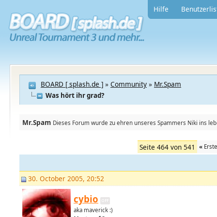
Hilfe
Benutzerlis
BOARD [ splash.de ]
»
Community
»
Mr.Spam
Was hört ihr grad?
Mr.Spam
Dieses Forum wurde zu ehren unseres Spammers Niki ins leben
Seite 464 von 541
«
Erst
30. October 2005, 20:52
cybio
aka maverick :)