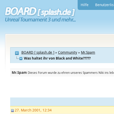
Hilfe
Benutzerlis
BOARD [ splash.de ]
»
Community
»
Mr.Spam
Was haltet ihr von Black and White?????
Mr.Spam
Dieses Forum wurde zu ehren unseres Spammers Niki ins leben
27. March 2001, 12:34