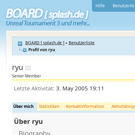
Hilfe
Benutzerlis
BOARD [ splash.de ]
»
Benutzerliste
Profil von ryu
ryu
Senior Member
Letzte Aktivität:
3. May 2005
19:11
Statistiken
Kontaktinformation
Aktivitätss
Über mich
Über ryu
Biography