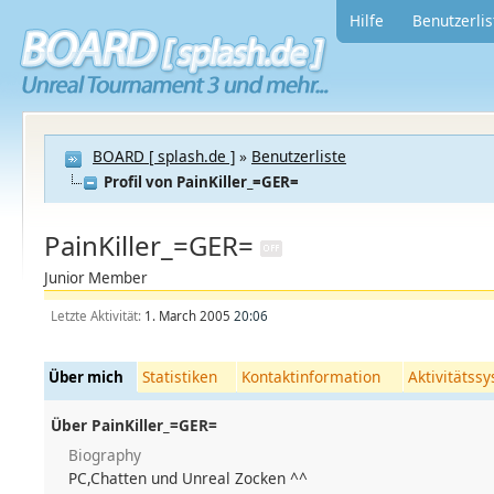
Hilfe
Benutzerlis
BOARD [ splash.de ]
»
Benutzerliste
Profil von PainKiller_=GER=
PainKiller_=GER=
Junior Member
Letzte Aktivität:
1. March 2005
20:06
Statistiken
Kontaktinformation
Aktivitätss
Über mich
Über PainKiller_=GER=
Biography
PC,Chatten und Unreal Zocken ^^