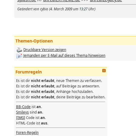
Geändert von cybio (4. March 2009 um
13:27
Uhr)
Themen-Optionen
Druckbare Version zeigen
Jemanden per E-Mail auf dieses Thema hinweisen
Forumregeln
Es ist dir
nicht erlaubt
, neue Themen zu verfassen.
Es ist dir
nicht erlaubt
, auf Beiträge zu antworten.
Es ist dir
nicht erlaubt
, Anhänge hochzuladen.
Es ist dir
nicht erlaubt
, deine Beiträge zu bearbeiten.
BB-Code
ist
an
.
Smileys
sind
an
.
[IMG]
Code ist
an
.
HTML-Code ist
aus
.
Foren-Regeln