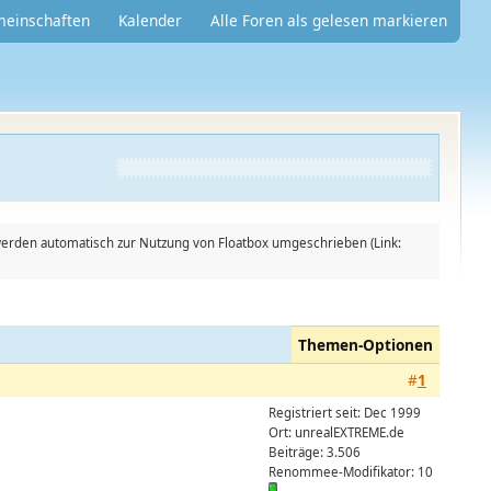
meinschaften
Kalender
Alle Foren als gelesen markieren
er werden automatisch zur Nutzung von Floatbox umgeschrieben (Link:
Themen-Optionen
#
1
Registriert seit: Dec 1999
Ort: unrealEXTREME.de
Beiträge: 3.506
Renommee-Modifikator:
10