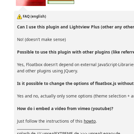
FAQ (english)
Can I use this plugin and Lightview Plus (other any other
No! (doesn't make sense)
Possible to use this plugin with other plugins (like refer
Yes, Floatbox doesn't depend on external JavaScript-Librarie
and other plugins using JQuery.
Is it possible to change the options of floatbox.js without 
Yes and no, actually only some options (theme selection + a
How do i embed a video from vimeo (youtube)?
Just follow the instructions of this
howto
.
__________________
splash.de
///
unrealEXTREME.de
>>>
unrealLegacy.de