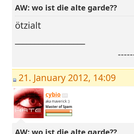
AW: wo ist die alte garde??
ötzialt
__________________
----
21. January 2012, 14:09
cybio
aka maverick :)
Master of Spam
AW: wo ist die alte garde??