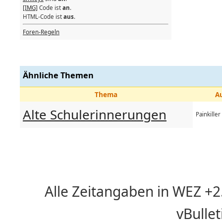
[IMG]
Code ist
an
.
HTML-Code ist
aus
.
Foren-Regeln
Ähnliche Themen
Thema
A
Alte Schulerinnerungen
Painkiller
Alle Zeitangaben in WEZ +2. 
vBulle