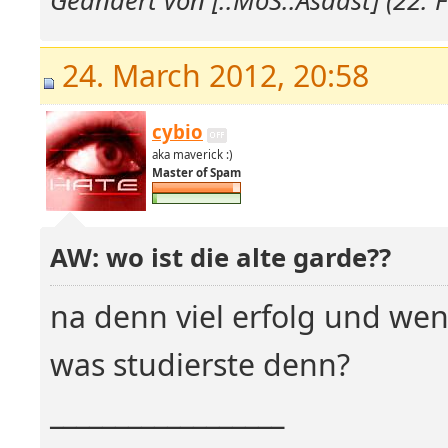
Geändert von [::MoS::Asdast] (22.
24. March 2012, 20:58
cybio
aka maverick :)
Master of Spam
AW: wo ist die alte garde??
na denn viel erfolg und wenns
was studierste denn?
__________________