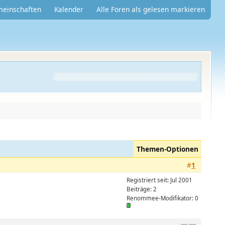
meinschaften
Kalender
Alle Foren als gelesen markieren
Themen-Optionen
#
1
Registriert seit: Jul 2001
Beiträge: 2
Renommee-Modifikator:
0