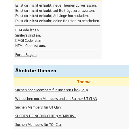
Es ist dir
nicht erlaubt
, neue Themen zu verfassen.
Es ist dir
nicht erlaubt
, auf Beiträge zu antworten.
Es ist dir
nicht erlaubt
, Anhänge hochzuladen.
Es ist dir
nicht erlaubt
, deine Beiträge zu bearbeiten.
BB-Code
ist
an
.
Smileys
sind
an
.
[IMG]
Code ist
an
.
HTML-Code ist
aus
.
Foren-Regeln
Ähnliche Themen
Thema
Suchen noch Members für unseren Clan (PoD).
Wir suchen noch Members und ein Partner UT CLAN
Suchen Members für UT Clan!
SUCHEN DRINGEND GUTE ;) MEMBERS!!!
Suchen Members für TO -Clan